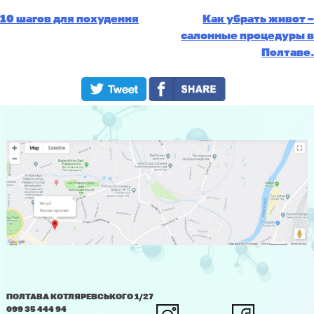
10 шагов для похудения
Как убрать живот –
Post
салонные процедуры в
Полтаве.
navigation
ПОЛТАВА КОТЛЯРЕВСЬКОГО 1/27
099 35 444 94