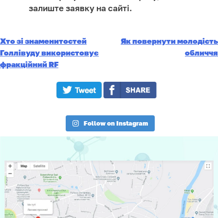
залиште заявку на сайті.
Хто зі знаменитостей
Як повернути молодість
Навігація
Голлівуду використовує
обличчя
фракційний RF
записів
Follow on Instagram