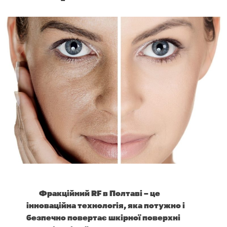
Фракційний RF в Полтаві – це
інноваційна технологія, яка потужно і
безпечно повертає шкірної поверхні