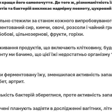
м краще його самопочуття. До того ж, різноманітність 
тів та бактерій викликає надмірну повноту, цукровий 
ельно стежили за станом кожного випробовуваног
ментований сир, кимчи, овочі, розсоли і чайний гр
обові, цільнозернові, фрукти, горіхи.
живання продуктів, що включають клітковину, буд
нту ми бачимо, що цієї їжі недостатньо організму 
и ферментовану їжу, зменшилася активність запаль
бет, артрит.
ькість бактерій збереглися, проте активність запа
ні планують задіяти в дослідженні вагітних, літн