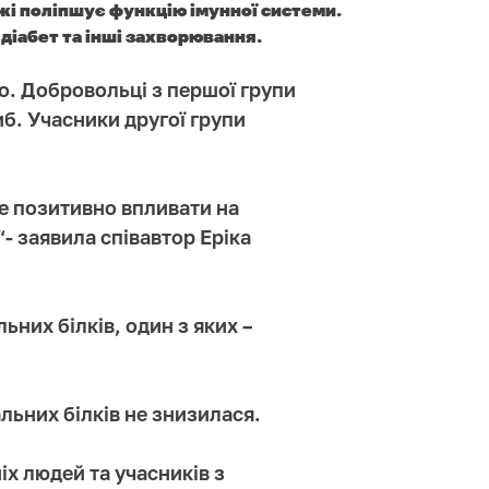
їжі поліпшує функцію імунної системи.
діабет та інші захворювання.
о. Добровольці з першої групи
иб. Учасники другої групи
е позитивно впливати на
“- заявила співавтор Еріка
них білків, один з яких –
льних білків не знизилася.
іх людей та учасників з