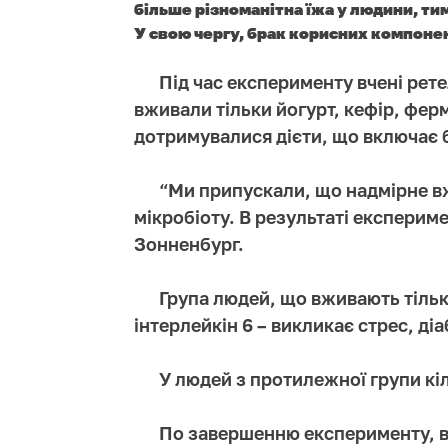
більше різноманітна їжа у людини, ти
У свою чергу, брак корисних компонен
Під час експерименту вчені рет
вживали тільки йогурт, кефір, фер
дотримувалися дієти, що включає б
“Ми припускали, що надмірне в
мікробіоту. В результаті експериме
Зонненбург.
Група людей, що вживають тільк
інтерлейкін 6 – викликає стрес, діа
У людей з протилежної групи кіл
По завершенню експерименту, вче