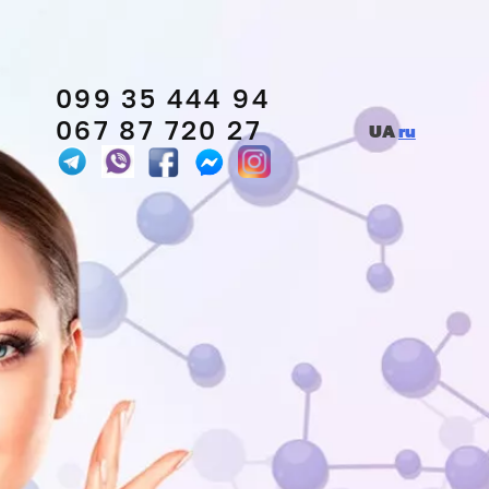
099 35 444 94
067 87 720 27
UA
ru