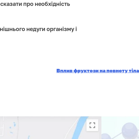
сказати про необхідність
нішнього недуги організму і
Вплив фруктози на повноту тіла