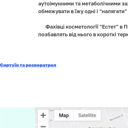
аутоімунними та метаболічними зах
обмежувати в їжу одні і “налягати”
Фахівці косметології “Естет” в
позбавлять від нього в короткі тер
Сиртуїн та ресвератрол
Навігація
записів