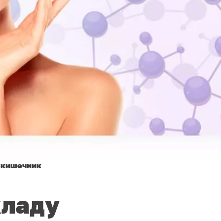
ь кишечник
кладу