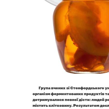
Група вчених зі Стенфордського у
організм ферментованих продуктів та 
дотримувалися певної дієти: людей ро
містить клітковину. Результатом досл