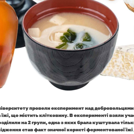
ніверситету провели експеримент над добровольцями 
їжі, що містить клітковину. В експерименті взяли учас
зділили на 2 групи, одна з яких брала куштувала тільк
ідження став факт значної користі ферментованої їжі