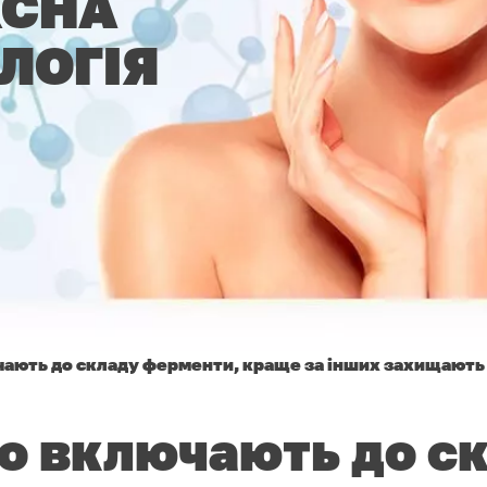
КСНА
ЛОГІЯ
чають до складу ферменти, краще за інших захищают
о включають до с