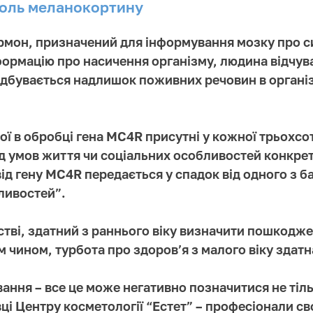
оль м
еланокортину
мон, призначений для інформування мозку про сит
формацію про насичення організму, людина відчув
ідбувається надлишок поживних речовин в організ
ої в обробці гена MC4R присутні у кожної трьохсо
ід умов життя чи соціальних особливостей конкре
д гену MC4R передається у спадок від одного з ба
ливостей”.
нстві, здатний з раннього віку визначити пошкодж
м чином, турбота про здоров’я з малого віку здатн
ання – все це може негативно позначитися не тіль
вці Центру косметології “Естет” – професіонали св