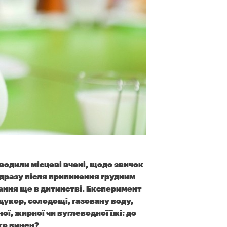
водили місцеві вчені, щодо звичок
ідразу після припинення грудним
ання ще в дитинстві.
Експеримент
 цукор, солодощі, газовану воду,
ої, жирної чи вуглеводної їжі: до
то винен?