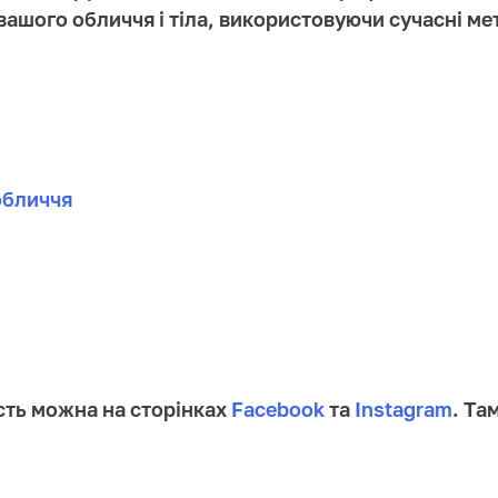
вашого обличчя і тіла, використовуючи сучасні ме
обличчя
сть можна на сторінках
Facebook
та
Instagram
. Та