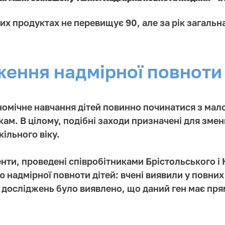
них продуктах не перевищує 90, але за рік загальн
ження надмірної повноти
омічне навчання дітей повинно починатися з малог
ам. В цілому, подібні заходи призначені для зменш
ільного віку.
енти, проведені співробітниками Брістольського і
ою надмірної повноти дітей: вчені виявили у повни
і досліджень було виявлено, що даний ген має пр