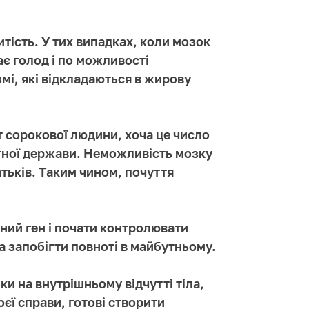
ість. У тих випадках, коли мозок
ає голод і по можливості
мі, які відкладаються в жирову
т сорокової людини, хоча це число
тної держави. Неможливість мозку
тьків. Таким чином, почуття
ений ген і почати контролювати
а запобігти повноті в майбутньому.
ки на внутрішньому відчутті тіла,
оєї справи, готові створити