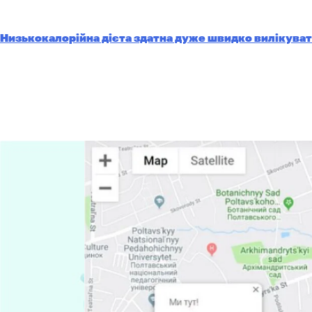
Низькокалорійна дієта здатна дуже швидко вилікуват
Навігація
записів