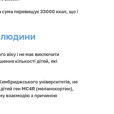
а сума перевищує 33000 ккал, що і
 людини
о віку і не має виключати
ення кількості дітей, які
 Кембриджського університетів, не
х дітей ген MC4R (меланокортин),
яму взаємодію з причиною