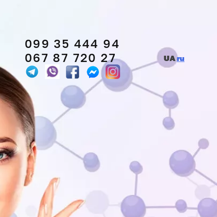
099 35 444 94
067 87 720 27
UA
ru